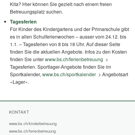
Kita? Hier können Sie gezielt nach einem freien
Betreuungsplatz suchen.
Tagesferien
Für Kinder des Kindergartens und der Primarschule gibt
es in allen Schulferienwochen – ausser vom 24.12. bis
1.1. – Tagesferien von 8 bis 18 Uhr. Auf dieser Seite
finden Sie die aktuellen Angebote. Infos zu den Kosten
finden Sie unter
www.bs.ch/ferienbetreuung
(External
>
Tagesferien. Sportlager-Angebote finden Sie im
Link)
Sportkalender,
www.bs.ch/sportkalender
(External
> Angebotsart
«Lager».
Link)
KONTAKT
www.bs.ch/kinderbetreuung
(External
www.bs.ch/ferienbetreuung
(External
Link)