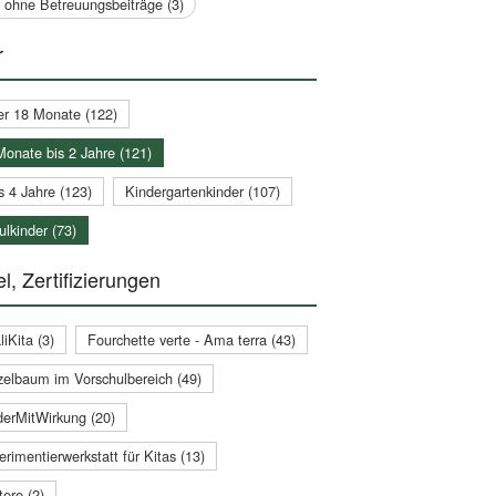
a ohne Betreuungsbeiträge (3)
r
er 18 Monate (122)
Monate bis 2 Jahre (121)
s 4 Jahre (123)
Kindergartenkinder (107)
lkinder (73)
l, Zertifizierungen
iKita (3)
Fourchette verte - Ama terra (43)
zelbaum im Vorschulbereich (49)
derMitWirkung (20)
rimentierwerkstatt für Kitas (13)
ere (2)