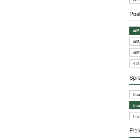
Post
405
405
405
412
Spra
Deu
Deu
Fran
Frei