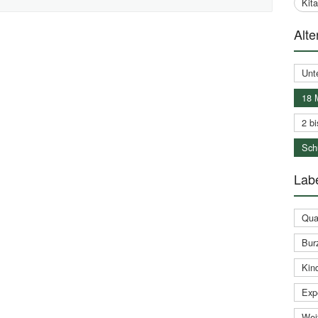
Kit
Alte
Unt
18 
2 bi
Schu
Labe
Qual
Bur
Kin
Expe
Weit