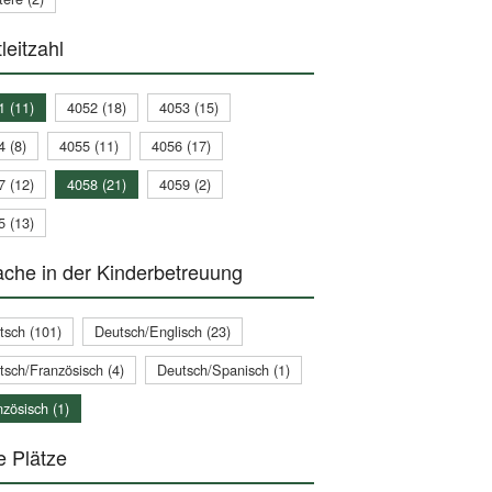
leitzahl
1 (11)
4052 (18)
4053 (15)
4 (8)
4055 (11)
4056 (17)
7 (12)
4058 (21)
4059 (2)
5 (13)
che in der Kinderbetreuung
tsch (101)
Deutsch/Englisch (23)
tsch/Französisch (4)
Deutsch/Spanisch (1)
zösisch (1)
e Plätze