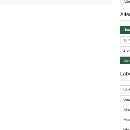
Kit
Alte
Unt
18 
2 bi
Schu
Labe
Qual
Bur
Kin
Expe
Weit