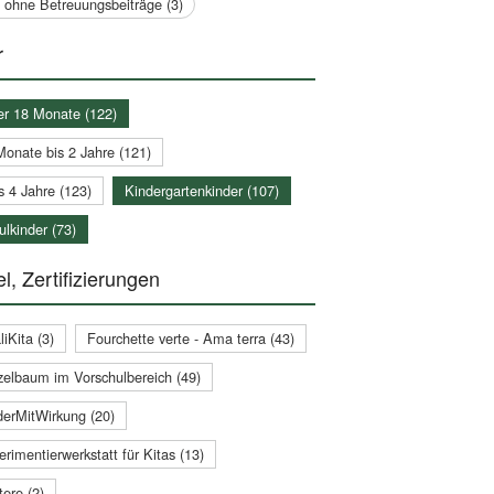
a ohne Betreuungsbeiträge (3)
r
er 18 Monate (122)
Monate bis 2 Jahre (121)
s 4 Jahre (123)
Kindergartenkinder (107)
lkinder (73)
l, Zertifizierungen
iKita (3)
Fourchette verte - Ama terra (43)
zelbaum im Vorschulbereich (49)
derMitWirkung (20)
rimentierwerkstatt für Kitas (13)
ere (2)