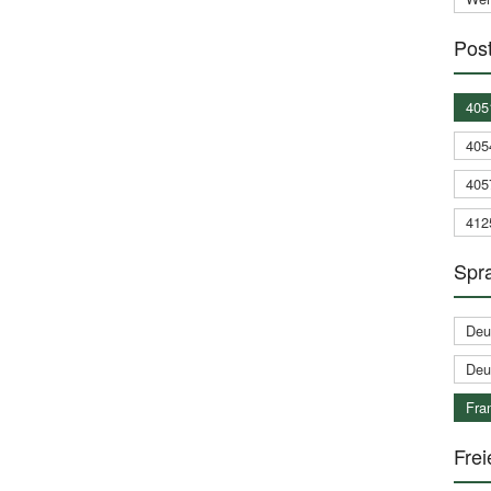
Post
405
405
405
412
Spra
Deu
Deu
Fran
Frei