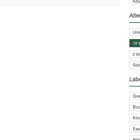
Kit
Alte
Unt
18 
2 bi
Schu
Labe
Qual
Bur
Kin
Expe
Weit