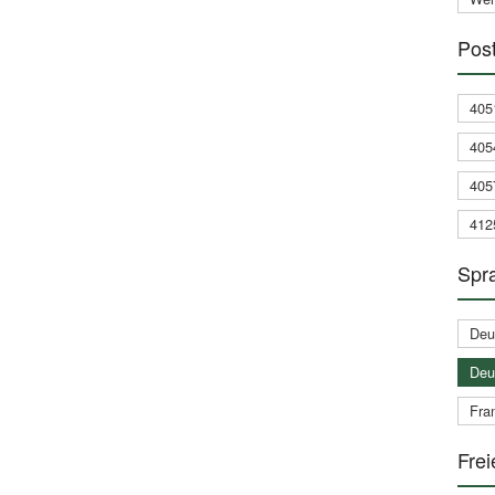
Post
405
405
405
412
Spra
Deu
Deu
Fran
Frei