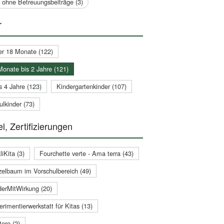
a ohne Betreuungsbeiträge (3)
r
er 18 Monate (122)
Monate bis 2 Jahre (121)
s 4 Jahre (123)
Kindergartenkinder (107)
lkinder (73)
l, Zertifizierungen
iKita (3)
Fourchette verte - Ama terra (43)
zelbaum im Vorschulbereich (49)
derMitWirkung (20)
rimentierwerkstatt für Kitas (13)
ere (2)