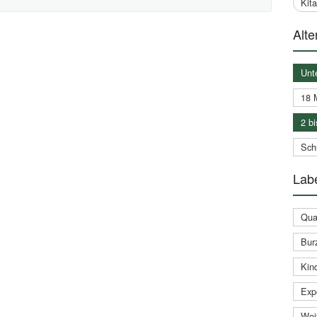
Kit
Alte
Unt
18 
2 bi
Schu
Labe
Qual
Bur
Kin
Expe
Weit