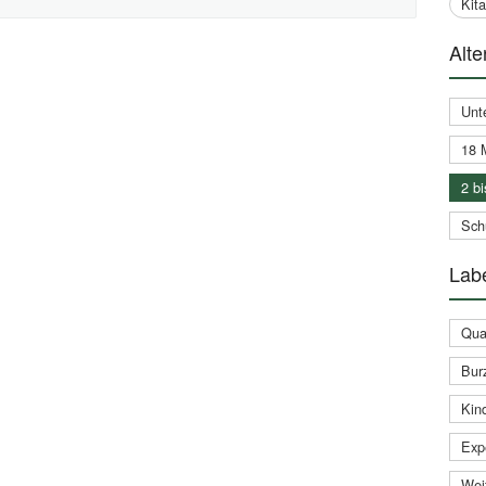
Kit
Alte
Unt
18 
2 bi
Schu
Labe
Qual
Bur
Kin
Expe
Weit