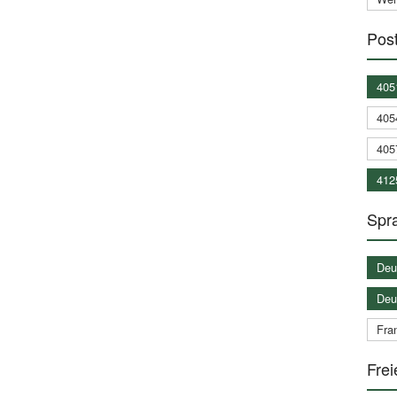
Post
405
405
405
412
Spra
Deu
Deu
Fran
Frei