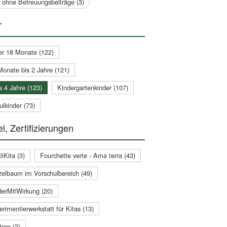
a ohne Betreuungsbeiträge (3)
r
er 18 Monate (122)
Monate bis 2 Jahre (121)
s 4 Jahre (123)
Kindergartenkinder (107)
lkinder (73)
l, Zertifizierungen
iKita (3)
Fourchette verte - Ama terra (43)
zelbaum im Vorschulbereich (49)
derMitWirkung (20)
rimentierwerkstatt für Kitas (13)
ere (2)