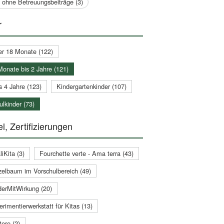
a ohne Betreuungsbeiträge (3)
r
er 18 Monate (122)
Monate bis 2 Jahre (121)
s 4 Jahre (123)
Kindergartenkinder (107)
lkinder (73)
l, Zertifizierungen
iKita (3)
Fourchette verte - Ama terra (43)
zelbaum im Vorschulbereich (49)
derMitWirkung (20)
rimentierwerkstatt für Kitas (13)
ere (2)