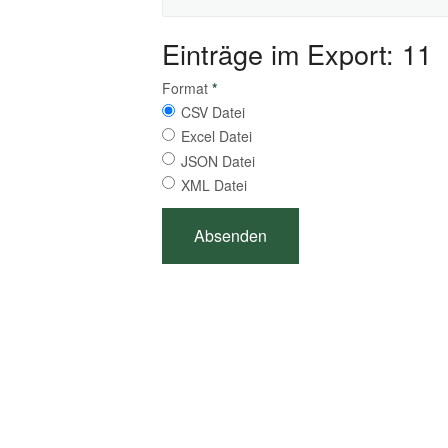
Einträge im Export: 11
Format
*
CSV Datei
Excel Datei
JSON Datei
XML Datei