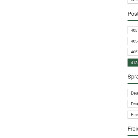
Post
405
405
405
412
Spra
Deu
Deu
Fran
Frei