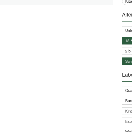
Kit
Alte
Unt
18 
2 bi
Schu
Labe
Qual
Bur
Kin
Expe
Weit