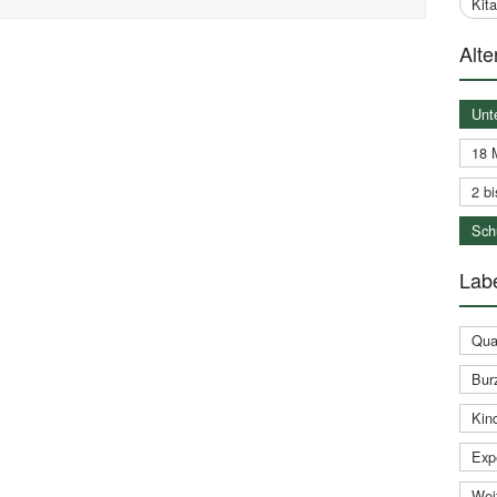
Kit
Alte
Unt
18 
2 bi
Schu
Labe
Qual
Bur
Kin
Expe
Weit