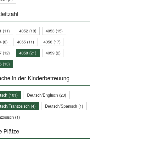
leitzahl
1 (11)
4052 (18)
4053 (15)
4 (8)
4055 (11)
4056 (17)
7 (12)
4058 (21)
4059 (2)
5 (13)
che in der Kinderbetreuung
tsch (101)
Deutsch/Englisch (23)
tsch/Französisch (4)
Deutsch/Spanisch (1)
zösisch (1)
e Plätze