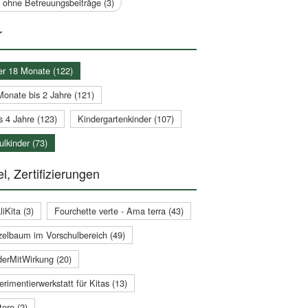
a ohne Betreuungsbeiträge (3)
r
er 18 Monate (122)
Monate bis 2 Jahre (121)
s 4 Jahre (123)
Kindergartenkinder (107)
lkinder (73)
l, Zertifizierungen
iKita (3)
Fourchette verte - Ama terra (43)
zelbaum im Vorschulbereich (49)
derMitWirkung (20)
rimentierwerkstatt für Kitas (13)
ere (2)