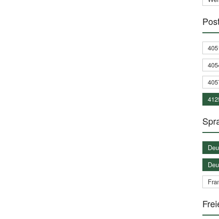
Post
405
405
405
412
Spra
Deu
Deu
Fran
Frei