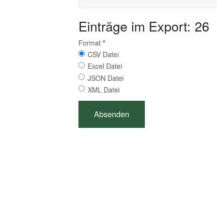
Einträge im Export: 26
Format
*
CSV Datei
Excel Datei
JSON Datei
XML Datei