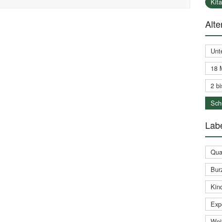
Kit
Alte
Unt
18 
2 bi
Schu
Labe
Qual
Bur
Kin
Expe
Weit