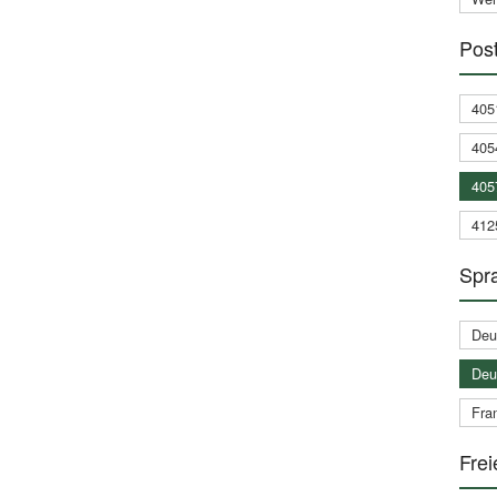
Post
405
405
405
412
Spra
Deu
Deu
Fran
Frei