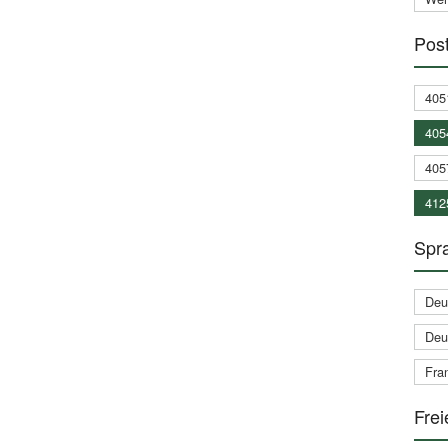
Post
405
405
405
412
Spra
Deu
Deu
Fran
Frei