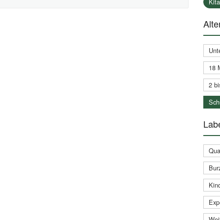
Kit
Alte
Unt
18 
2 bi
Schu
Labe
Qual
Bur
Kin
Expe
Weit