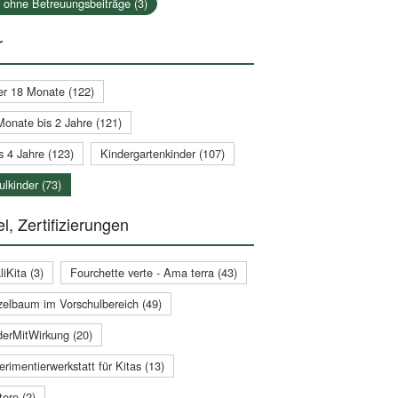
a ohne Betreuungsbeiträge (3)
r
er 18 Monate (122)
Monate bis 2 Jahre (121)
s 4 Jahre (123)
Kindergartenkinder (107)
lkinder (73)
l, Zertifizierungen
iKita (3)
Fourchette verte - Ama terra (43)
zelbaum im Vorschulbereich (49)
derMitWirkung (20)
rimentierwerkstatt für Kitas (13)
ere (2)