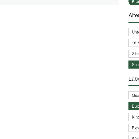
Kit
Alte
Unt
18 
2 bi
Schu
Labe
Qual
Bur
Kin
Expe
Weit