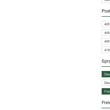
Post
405
405
405
412
Spra
Deu
Deu
Fran
Frei