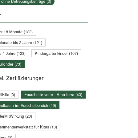
a ohne Betreuungsbeiträge (3)
r
er 18 Monate (122)
Monate bis 2 Jahre (121)
s 4 Jahre (123)
Kindergartenkinder (107)
lkinder (73)
l, Zertifizierungen
iKita (3)
Fourchette verte - Ama terra (43)
zelbaum im Vorschulbereich (49)
derMitWirkung (20)
rimentierwerkstatt für Kitas (13)
ere (2)