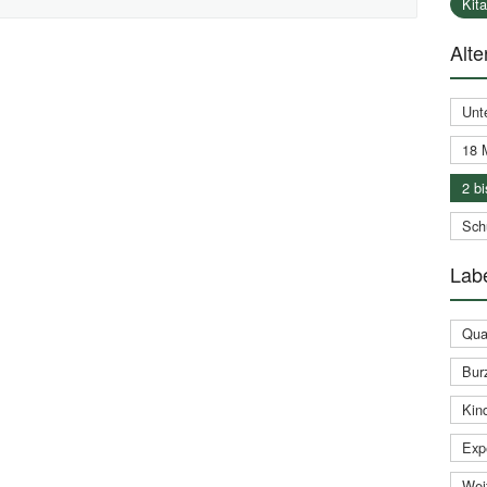
Kit
Alte
Unt
18 
2 bi
Schu
Labe
Qual
Bur
Kin
Expe
Weit