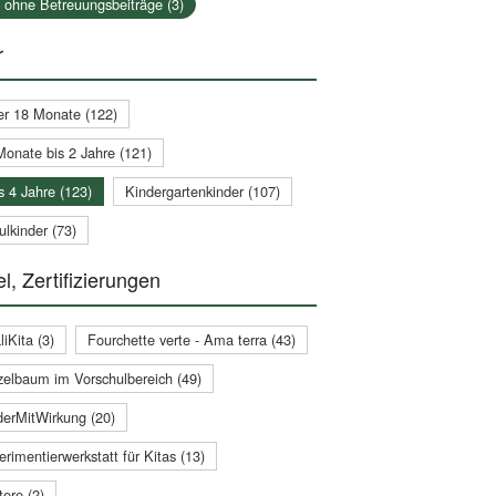
a ohne Betreuungsbeiträge (3)
r
er 18 Monate (122)
Monate bis 2 Jahre (121)
s 4 Jahre (123)
Kindergartenkinder (107)
lkinder (73)
l, Zertifizierungen
iKita (3)
Fourchette verte - Ama terra (43)
zelbaum im Vorschulbereich (49)
derMitWirkung (20)
rimentierwerkstatt für Kitas (13)
ere (2)