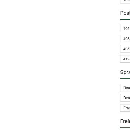
Post
405
405
405
412
Spra
Deu
Deu
Fran
Frei