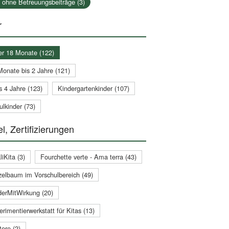
a ohne Betreuungsbeiträge (3)
r
er 18 Monate (122)
Monate bis 2 Jahre (121)
s 4 Jahre (123)
Kindergartenkinder (107)
lkinder (73)
l, Zertifizierungen
iKita (3)
Fourchette verte - Ama terra (43)
zelbaum im Vorschulbereich (49)
derMitWirkung (20)
rimentierwerkstatt für Kitas (13)
ere (2)