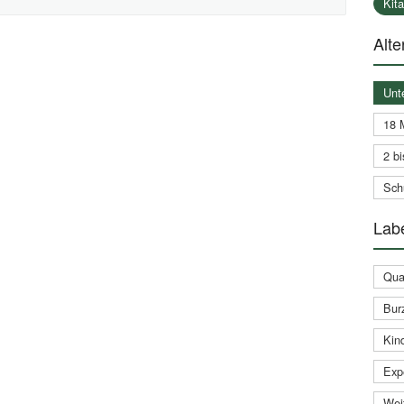
Kit
Alte
Unt
18 
2 bi
Schu
Labe
Qual
Bur
Kin
Expe
Weit