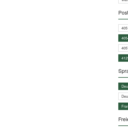
Post
405
405
405
412
Spra
Deu
Deu
Fran
Frei