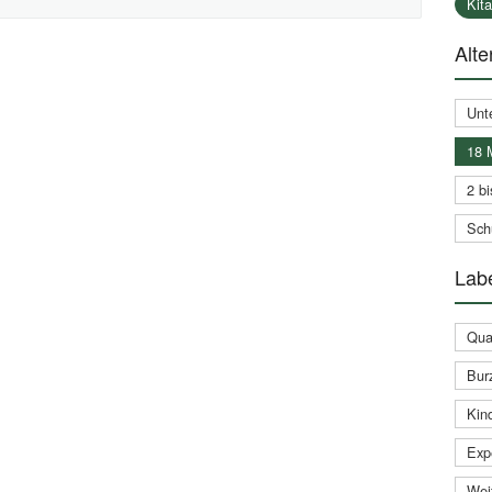
Kit
Alte
Unt
18 
2 bi
Schu
Labe
Qual
Bur
Kin
Expe
Weit