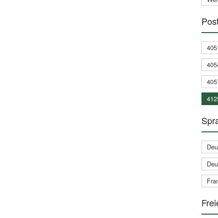
Post
405
405
405
412
Spra
Deu
Deu
Fran
Frei