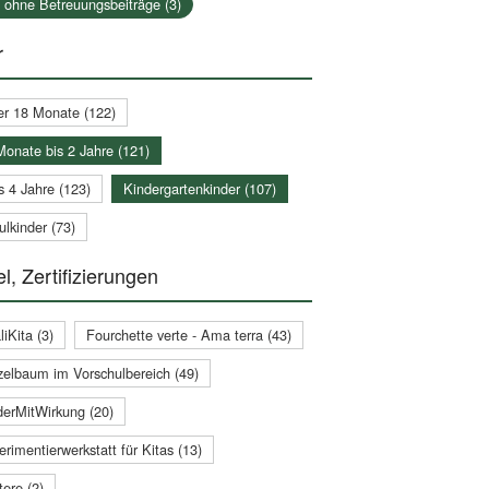
a ohne Betreuungsbeiträge (3)
r
er 18 Monate (122)
Monate bis 2 Jahre (121)
s 4 Jahre (123)
Kindergartenkinder (107)
lkinder (73)
l, Zertifizierungen
iKita (3)
Fourchette verte - Ama terra (43)
zelbaum im Vorschulbereich (49)
derMitWirkung (20)
rimentierwerkstatt für Kitas (13)
ere (2)