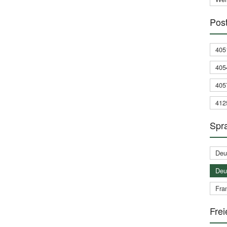
Post
405
405
405
412
Spra
Deu
Deu
Fran
Frei