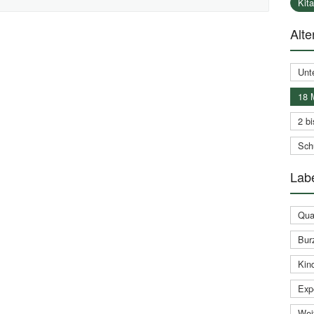
Kit
Alte
Unt
18 
2 bi
Schu
Labe
Qual
Bur
Kin
Expe
Weit