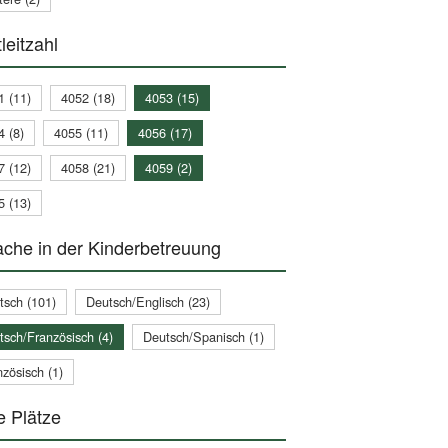
leitzahl
1 (11)
4052 (18)
4053 (15)
4 (8)
4055 (11)
4056 (17)
7 (12)
4058 (21)
4059 (2)
5 (13)
che in der Kinderbetreuung
tsch (101)
Deutsch/Englisch (23)
tsch/Französisch (4)
Deutsch/Spanisch (1)
zösisch (1)
e Plätze