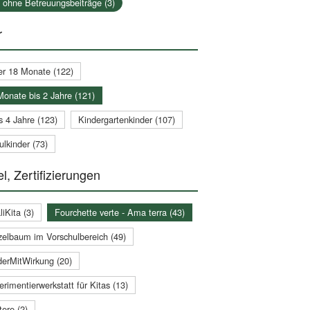
a ohne Betreuungsbeiträge (3)
r
er 18 Monate (122)
Monate bis 2 Jahre (121)
s 4 Jahre (123)
Kindergartenkinder (107)
lkinder (73)
l, Zertifizierungen
iKita (3)
Fourchette verte - Ama terra (43)
zelbaum im Vorschulbereich (49)
derMitWirkung (20)
rimentierwerkstatt für Kitas (13)
ere (2)