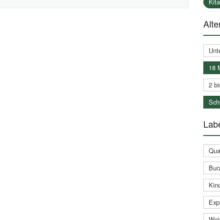
Kit
Alte
Unt
18 
2 bi
Schu
Labe
Qual
Bur
Kin
Expe
Weit