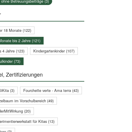
a ohne Betreuungsbeiträge (3)
r
er 18 Monate (122)
Monate bis 2 Jahre (121)
s 4 Jahre (123)
Kindergartenkinder (107)
lkinder (73)
l, Zertifizierungen
iKita (3)
Fourchette verte - Ama terra (43)
zelbaum im Vorschulbereich (49)
derMitWirkung (20)
rimentierwerkstatt für Kitas (13)
ere (2)