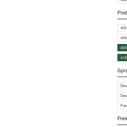
Post
405
405
405
412
Spra
Deu
Deu
Fran
Frei