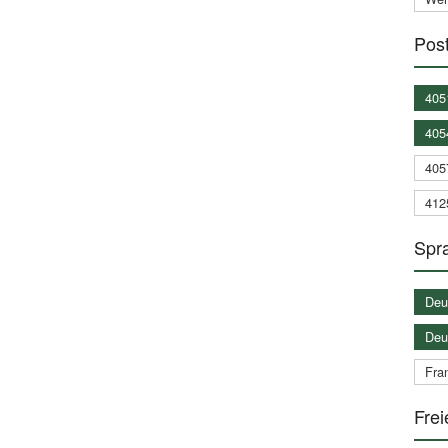
Post
405
405
405
412
Spra
Deu
Deu
Fran
Frei