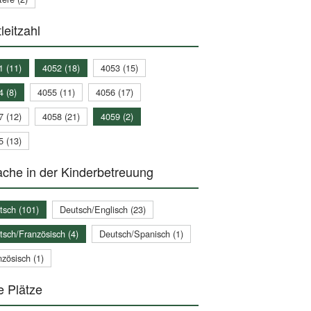
leitzahl
1 (11)
4052 (18)
4053 (15)
4 (8)
4055 (11)
4056 (17)
7 (12)
4058 (21)
4059 (2)
5 (13)
che in der Kinderbetreuung
tsch (101)
Deutsch/Englisch (23)
tsch/Französisch (4)
Deutsch/Spanisch (1)
zösisch (1)
e Plätze