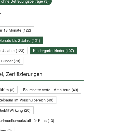
a ohne Betreuungsbeiträge (3)
r
er 18 Monate (122)
Monate bis 2 Jahre (121)
s 4 Jahre (123)
Kindergartenkinder (107)
lkinder (73)
l, Zertifizierungen
iKita (3)
Fourchette verte - Ama terra (43)
zelbaum im Vorschulbereich (49)
derMitWirkung (20)
rimentierwerkstatt für Kitas (13)
ere (2)