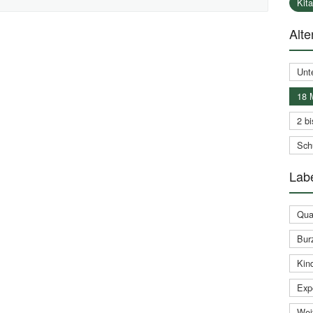
Kit
Alte
Unt
18 
2 bi
Schu
Labe
Qual
Bur
Kin
Expe
Weit