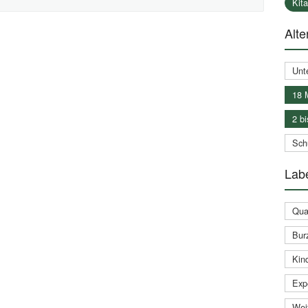
Kit
Alte
Unt
18 
2 bi
Schu
Labe
Qual
Bur
Kin
Expe
Weit