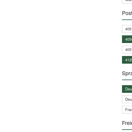
Post
405
405
405
412
Spra
Deu
Deu
Fran
Frei