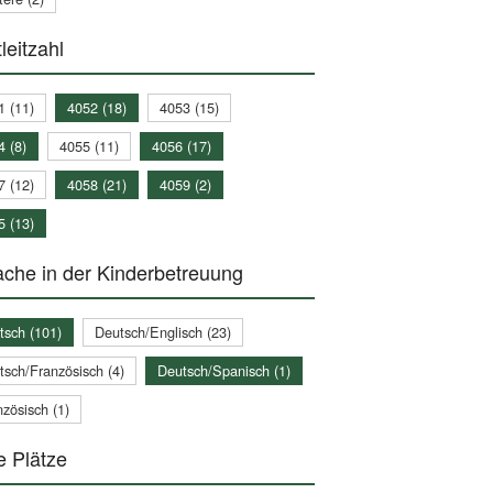
leitzahl
1 (11)
4052 (18)
4053 (15)
4 (8)
4055 (11)
4056 (17)
7 (12)
4058 (21)
4059 (2)
5 (13)
che in der Kinderbetreuung
tsch (101)
Deutsch/Englisch (23)
tsch/Französisch (4)
Deutsch/Spanisch (1)
zösisch (1)
e Plätze