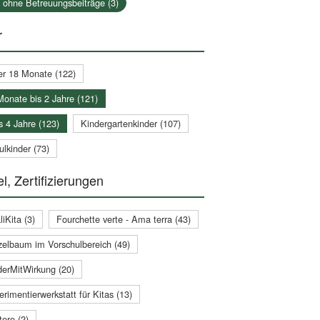
a ohne Betreuungsbeiträge (3)
r
er 18 Monate (122)
Monate bis 2 Jahre (121)
s 4 Jahre (123)
Kindergartenkinder (107)
lkinder (73)
l, Zertifizierungen
iKita (3)
Fourchette verte - Ama terra (43)
zelbaum im Vorschulbereich (49)
derMitWirkung (20)
rimentierwerkstatt für Kitas (13)
ere (2)