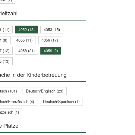
leitzahl
1 (11)
4052 (18)
4053 (15)
4 (8)
4055 (11)
4056 (17)
7 (12)
4058 (21)
4059 (2)
5 (13)
che in der Kinderbetreuung
tsch (101)
Deutsch/Englisch (23)
tsch/Französisch (4)
Deutsch/Spanisch (1)
zösisch (1)
e Plätze