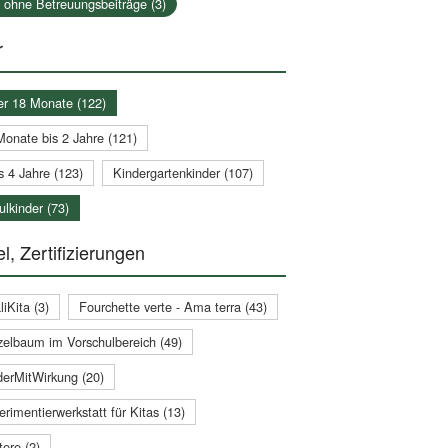
a ohne Betreuungsbeiträge (3)
r
er 18 Monate (122)
Monate bis 2 Jahre (121)
s 4 Jahre (123)
Kindergartenkinder (107)
lkinder (73)
l, Zertifizierungen
iKita (3)
Fourchette verte - Ama terra (43)
zelbaum im Vorschulbereich (49)
derMitWirkung (20)
rimentierwerkstatt für Kitas (13)
ere (2)