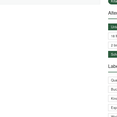
Kit
Alte
Unt
18 
2 bi
Schu
Labe
Qual
Bur
Kin
Expe
Weit