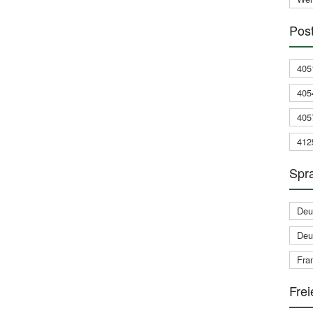
Post
405
405
405
412
Spra
Deu
Deu
Fran
Frei