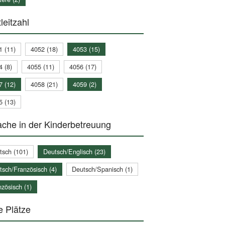
leitzahl
1 (11)
4052 (18)
4053 (15)
4 (8)
4055 (11)
4056 (17)
7 (12)
4058 (21)
4059 (2)
5 (13)
che in der Kinderbetreuung
tsch (101)
Deutsch/Englisch (23)
tsch/Französisch (4)
Deutsch/Spanisch (1)
zösisch (1)
e Plätze