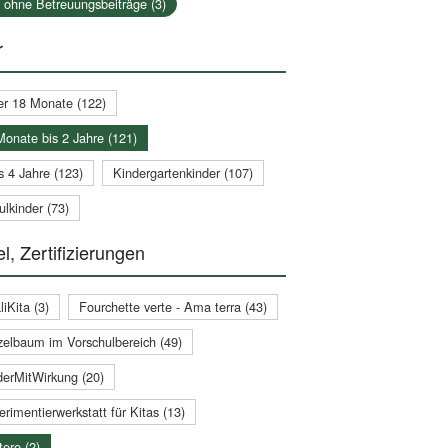
a ohne Betreuungsbeiträge (3)
r
er 18 Monate (122)
Monate bis 2 Jahre (121)
s 4 Jahre (123)
Kindergartenkinder (107)
lkinder (73)
l, Zertifizierungen
iKita (3)
Fourchette verte - Ama terra (43)
zelbaum im Vorschulbereich (49)
derMitWirkung (20)
rimentierwerkstatt für Kitas (13)
ere (2)