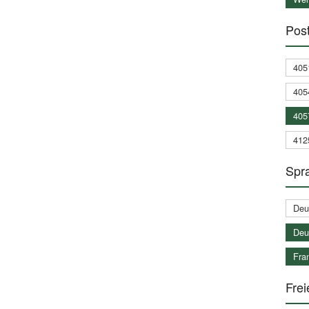
Post
405
405
405
412
Spra
Deu
Deu
Fran
Frei