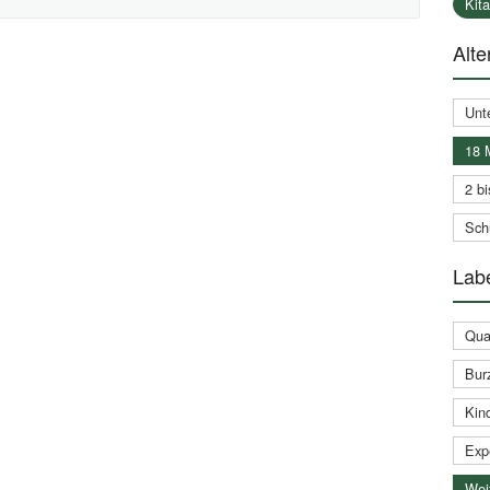
Kit
Alte
Unt
18 
2 bi
Schu
Labe
Qual
Bur
Kin
Expe
Weit