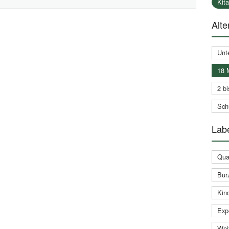
Kit
Alte
Unt
18 
2 bi
Schu
Labe
Qual
Bur
Kin
Expe
Weit