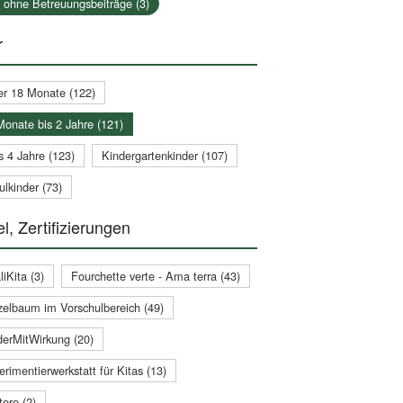
a ohne Betreuungsbeiträge (3)
r
er 18 Monate (122)
Monate bis 2 Jahre (121)
s 4 Jahre (123)
Kindergartenkinder (107)
lkinder (73)
l, Zertifizierungen
iKita (3)
Fourchette verte - Ama terra (43)
zelbaum im Vorschulbereich (49)
derMitWirkung (20)
rimentierwerkstatt für Kitas (13)
ere (2)