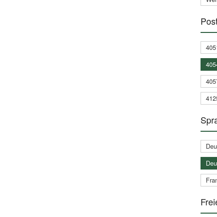
Post
405
405
405
412
Spra
Deu
Deu
Fran
Frei