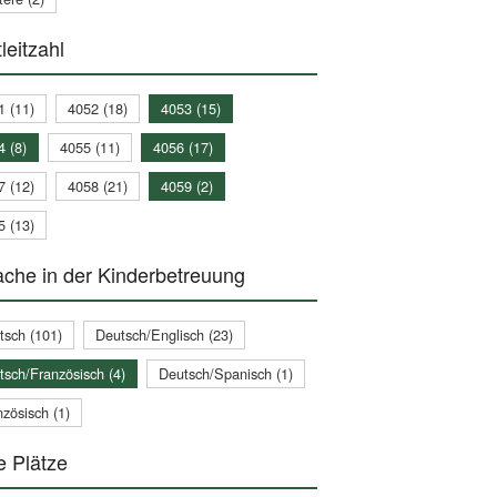
leitzahl
1 (11)
4052 (18)
4053 (15)
4 (8)
4055 (11)
4056 (17)
7 (12)
4058 (21)
4059 (2)
5 (13)
che in der Kinderbetreuung
tsch (101)
Deutsch/Englisch (23)
tsch/Französisch (4)
Deutsch/Spanisch (1)
zösisch (1)
e Plätze