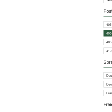
Post
405
405
405
412
Spra
Deu
Deu
Fran
Frei