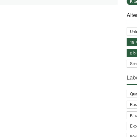
Kit
Alte
Unt
18 
2 bi
Schu
Labe
Qual
Bur
Kin
Expe
Weit