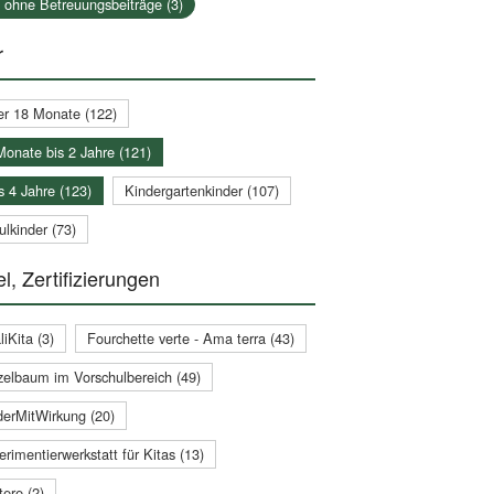
a ohne Betreuungsbeiträge (3)
r
er 18 Monate (122)
Monate bis 2 Jahre (121)
s 4 Jahre (123)
Kindergartenkinder (107)
lkinder (73)
l, Zertifizierungen
iKita (3)
Fourchette verte - Ama terra (43)
zelbaum im Vorschulbereich (49)
derMitWirkung (20)
rimentierwerkstatt für Kitas (13)
ere (2)