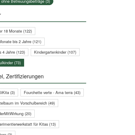
a ohne Betreuungsbeiträge (3)
r
er 18 Monate (122)
Monate bis 2 Jahre (121)
s 4 Jahre (123)
Kindergartenkinder (107)
lkinder (73)
l, Zertifizierungen
iKita (3)
Fourchette verte - Ama terra (43)
zelbaum im Vorschulbereich (49)
derMitWirkung (20)
rimentierwerkstatt für Kitas (13)
ere (2)