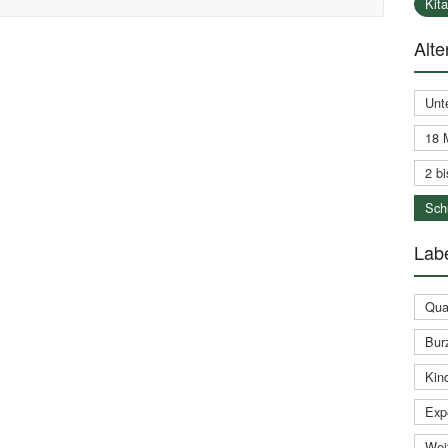
Kit
Alte
Unt
18 
2 bi
Schu
Labe
Qual
Bur
Kin
Expe
Weit