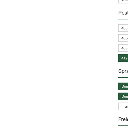
Post
405
405
405
412
Spra
Deu
Deu
Fran
Frei