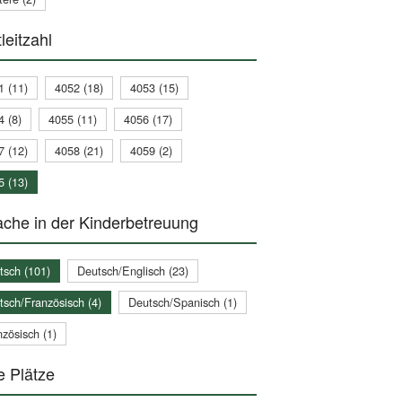
leitzahl
1 (11)
4052 (18)
4053 (15)
4 (8)
4055 (11)
4056 (17)
7 (12)
4058 (21)
4059 (2)
5 (13)
che in der Kinderbetreuung
tsch (101)
Deutsch/Englisch (23)
tsch/Französisch (4)
Deutsch/Spanisch (1)
zösisch (1)
e Plätze