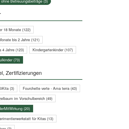
a ohne Betreuungsbeiträge (3)
r
er 18 Monate (122)
Monate bis 2 Jahre (121)
s 4 Jahre (123)
Kindergartenkinder (107)
lkinder (73)
l, Zertifizierungen
iKita (3)
Fourchette verte - Ama terra (43)
zelbaum im Vorschulbereich (49)
derMitWirkung (20)
rimentierwerkstatt für Kitas (13)
ere (2)