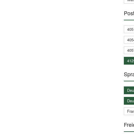
Post
405
405
405
412
Spra
Deu
Deu
Fran
Frei