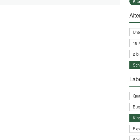
Kit
Alte
Unt
18 
2 bi
Schu
Labe
Qual
Bur
Kin
Expe
Weit