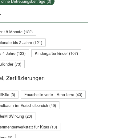
a ohne Betreuungsbeiträge (3)
r
er 18 Monate (122)
Monate bis 2 Jahre (121)
s 4 Jahre (123)
Kindergartenkinder (107)
lkinder (73)
l, Zertifizierungen
iKita (3)
Fourchette verte - Ama terra (43)
zelbaum im Vorschulbereich (49)
derMitWirkung (20)
rimentierwerkstatt für Kitas (13)
ere (2)