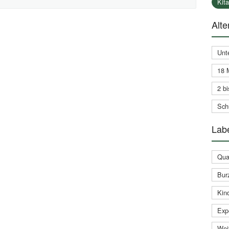
Kit
Alte
Unt
18 
2 bi
Schu
Labe
Qual
Bur
Kin
Expe
Weit