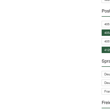
Post
405
405
405
412
Spra
Deu
Deu
Fran
Frei