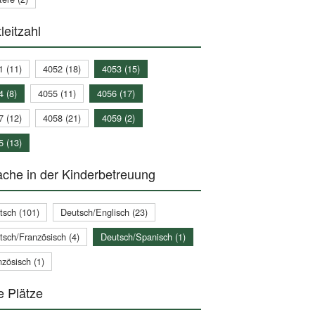
leitzahl
1 (11)
4052 (18)
4053 (15)
4 (8)
4055 (11)
4056 (17)
7 (12)
4058 (21)
4059 (2)
5 (13)
che in der Kinderbetreuung
tsch (101)
Deutsch/Englisch (23)
tsch/Französisch (4)
Deutsch/Spanisch (1)
zösisch (1)
e Plätze