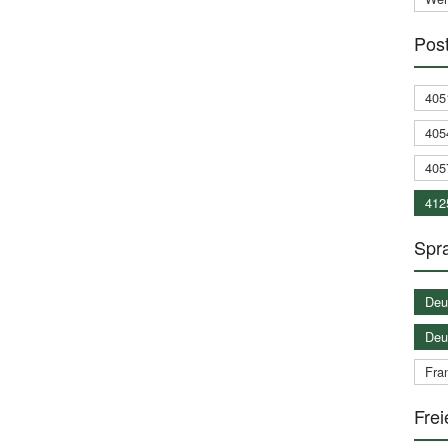
Post
405
405
405
412
Spra
Deu
Deu
Fran
Frei