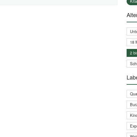
Kit
Alte
Unt
18 
2 bi
Schu
Labe
Qual
Bur
Kin
Expe
Weit