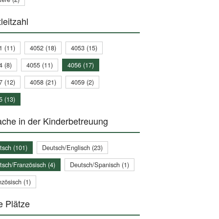
leitzahl
1 (11)
4052 (18)
4053 (15)
4 (8)
4055 (11)
4056 (17)
7 (12)
4058 (21)
4059 (2)
5 (13)
che in der Kinderbetreuung
tsch (101)
Deutsch/Englisch (23)
tsch/Französisch (4)
Deutsch/Spanisch (1)
zösisch (1)
e Plätze