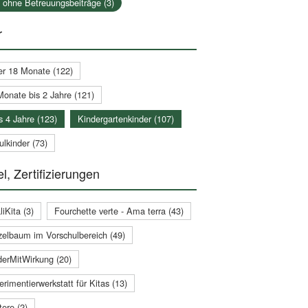
a ohne Betreuungsbeiträge (3)
r
er 18 Monate (122)
Monate bis 2 Jahre (121)
s 4 Jahre (123)
Kindergartenkinder (107)
lkinder (73)
l, Zertifizierungen
iKita (3)
Fourchette verte - Ama terra (43)
zelbaum im Vorschulbereich (49)
derMitWirkung (20)
rimentierwerkstatt für Kitas (13)
ere (2)