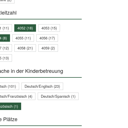
leitzahl
1 (11)
4052 (18)
4053 (15)
4 (8)
4055 (11)
4056 (17)
7 (12)
4058 (21)
4059 (2)
5 (13)
che in der Kinderbetreuung
tsch (101)
Deutsch/Englisch (23)
tsch/Französisch (4)
Deutsch/Spanisch (1)
zösisch (1)
e Plätze