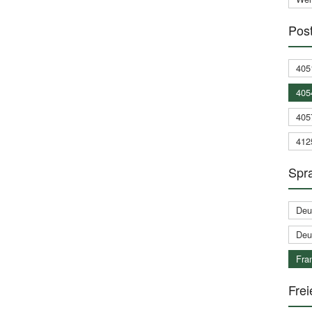
Post
405
405
405
412
Spra
Deu
Deu
Fran
Frei