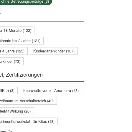
a ohne Betreuungsbeiträge (3)
r
er 18 Monate (122)
Monate bis 2 Jahre (121)
s 4 Jahre (123)
Kindergartenkinder (107)
lkinder (73)
l, Zertifizierungen
iKita (3)
Fourchette verte - Ama terra (43)
zelbaum im Vorschulbereich (49)
derMitWirkung (20)
rimentierwerkstatt für Kitas (13)
ere (2)