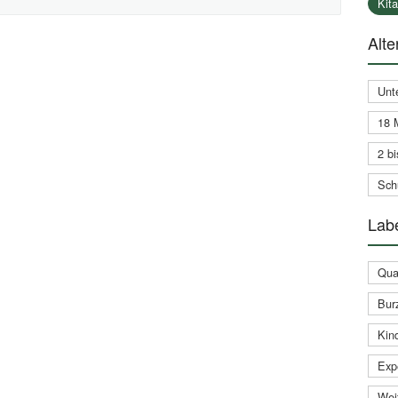
Kit
Alte
Unt
18 
2 bi
Schu
Labe
Qual
Bur
Kin
Expe
Weit