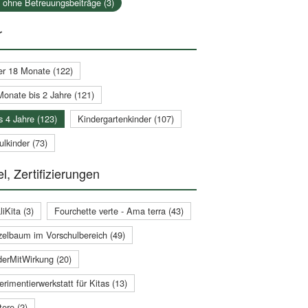
a ohne Betreuungsbeiträge (3)
r
er 18 Monate (122)
Monate bis 2 Jahre (121)
s 4 Jahre (123)
Kindergartenkinder (107)
lkinder (73)
l, Zertifizierungen
iKita (3)
Fourchette verte - Ama terra (43)
zelbaum im Vorschulbereich (49)
derMitWirkung (20)
rimentierwerkstatt für Kitas (13)
ere (2)