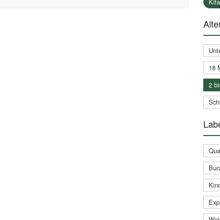
Kit
Alte
Unt
18 
2 bi
Schu
Labe
Qual
Bur
Kin
Expe
Weit