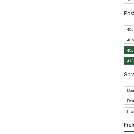
Post
405
405
405
412
Spra
Deu
Deu
Fran
Frei