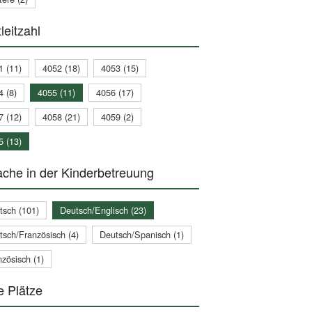
leitzahl
1 (11)
4052 (18)
4053 (15)
4 (8)
4055 (11)
4056 (17)
7 (12)
4058 (21)
4059 (2)
5 (13)
che in der Kinderbetreuung
tsch (101)
Deutsch/Englisch (23)
tsch/Französisch (4)
Deutsch/Spanisch (1)
zösisch (1)
e Plätze