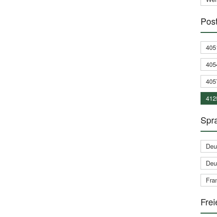
Post
405
405
405
412
Spra
Deu
Deu
Fran
Frei