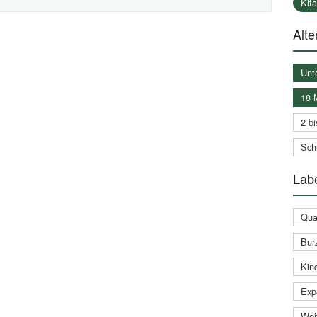
Kit
Alte
Unt
18 
2 bi
Schu
Labe
Qual
Bur
Kin
Expe
Weit