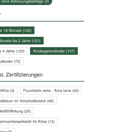
a ohne Betreuungsbeiträge (3)
r
er 18 Monate (122)
Monate bis 2 Jahre (121)
s 4 Jahre (123)
Kindergartenkinder (107)
lkinder (73)
l, Zertifizierungen
iKita (3)
Fourchette verte - Ama terra (43)
zelbaum im Vorschulbereich (49)
derMitWirkung (20)
rimentierwerkstatt für Kitas (13)
ere (2)