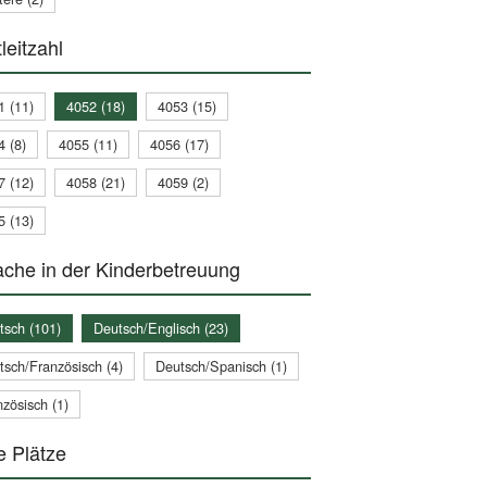
leitzahl
1 (11)
4052 (18)
4053 (15)
4 (8)
4055 (11)
4056 (17)
7 (12)
4058 (21)
4059 (2)
5 (13)
che in der Kinderbetreuung
tsch (101)
Deutsch/Englisch (23)
tsch/Französisch (4)
Deutsch/Spanisch (1)
zösisch (1)
e Plätze