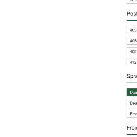
Post
405
405
405
412
Spra
Deu
Deu
Fran
Frei