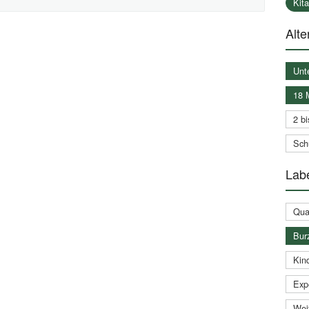
Kit
Alte
Unt
18 
2 bi
Schu
Labe
Qual
Bur
Kin
Expe
Weit