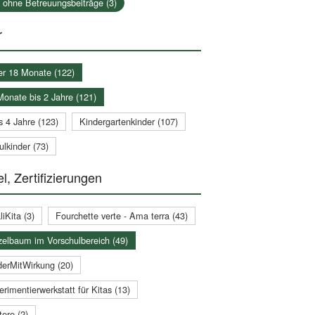
a ohne Betreuungsbeiträge (3)
r
er 18 Monate (122)
Monate bis 2 Jahre (121)
s 4 Jahre (123)
Kindergartenkinder (107)
lkinder (73)
l, Zertifizierungen
iKita (3)
Fourchette verte - Ama terra (43)
zelbaum im Vorschulbereich (49)
derMitWirkung (20)
rimentierwerkstatt für Kitas (13)
ere (2)