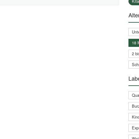
Kit
Alte
Unt
18 
2 bi
Schu
Labe
Qual
Bur
Kin
Expe
Weit