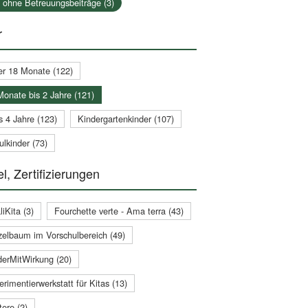
a ohne Betreuungsbeiträge (3)
r
er 18 Monate (122)
Monate bis 2 Jahre (121)
s 4 Jahre (123)
Kindergartenkinder (107)
lkinder (73)
l, Zertifizierungen
iKita (3)
Fourchette verte - Ama terra (43)
zelbaum im Vorschulbereich (49)
derMitWirkung (20)
rimentierwerkstatt für Kitas (13)
ere (2)