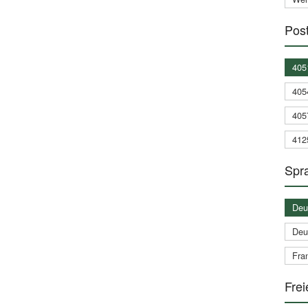
Post
405
405
405
412
Spra
Deu
Deu
Fran
Frei