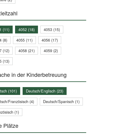
leitzahl
1 (11)
4052 (18)
4053 (15)
4 (8)
4055 (11)
4056 (17)
7 (12)
4058 (21)
4059 (2)
5 (13)
che in der Kinderbetreuung
tsch (101)
Deutsch/Englisch (23)
tsch/Französisch (4)
Deutsch/Spanisch (1)
zösisch (1)
e Plätze