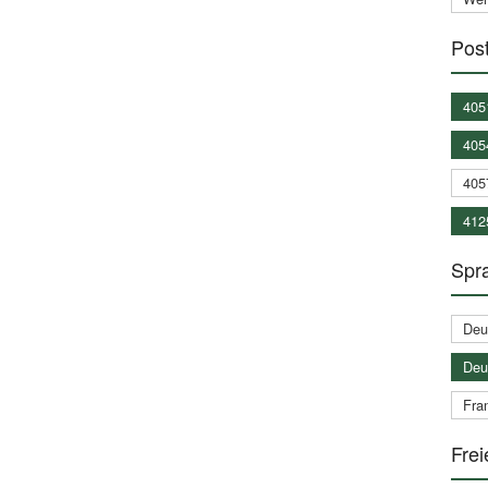
Post
405
405
405
412
Spra
Deu
Deu
Fran
Frei