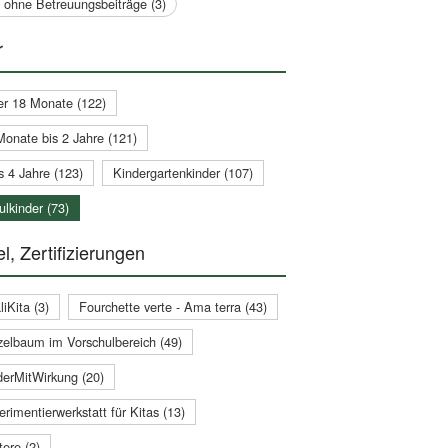
a ohne Betreuungsbeiträge (3)
r
er 18 Monate (122)
Monate bis 2 Jahre (121)
s 4 Jahre (123)
Kindergartenkinder (107)
lkinder (73)
l, Zertifizierungen
iKita (3)
Fourchette verte - Ama terra (43)
zelbaum im Vorschulbereich (49)
derMitWirkung (20)
rimentierwerkstatt für Kitas (13)
ere (2)