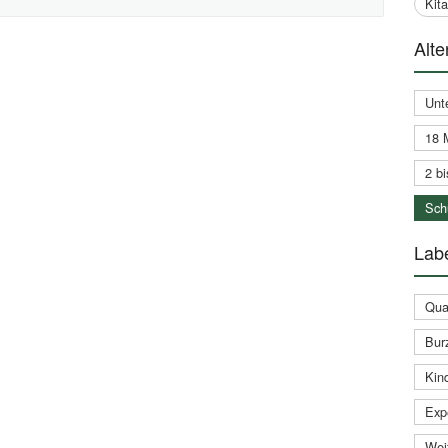
Kit
Alte
Unt
18 
2 bi
Schu
Labe
Qual
Bur
Kin
Expe
Weit