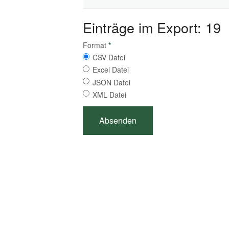
Einträge im Export: 19
Format
*
CSV Datei
Excel Datei
JSON Datei
XML Datei