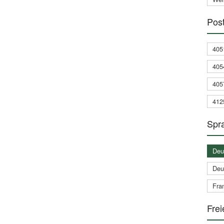
Post
405
405
405
412
Spra
Deu
Deu
Fran
Frei