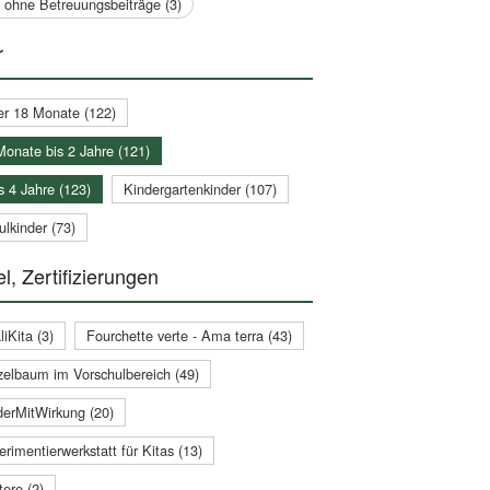
a ohne Betreuungsbeiträge (3)
r
er 18 Monate (122)
Monate bis 2 Jahre (121)
s 4 Jahre (123)
Kindergartenkinder (107)
lkinder (73)
l, Zertifizierungen
iKita (3)
Fourchette verte - Ama terra (43)
zelbaum im Vorschulbereich (49)
derMitWirkung (20)
rimentierwerkstatt für Kitas (13)
ere (2)