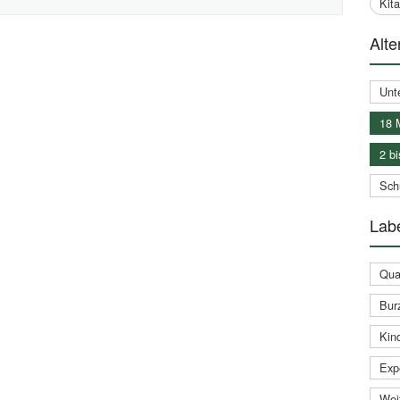
Kit
Alte
Unt
18 
2 bi
Schu
Labe
Qual
Bur
Kin
Expe
Weit