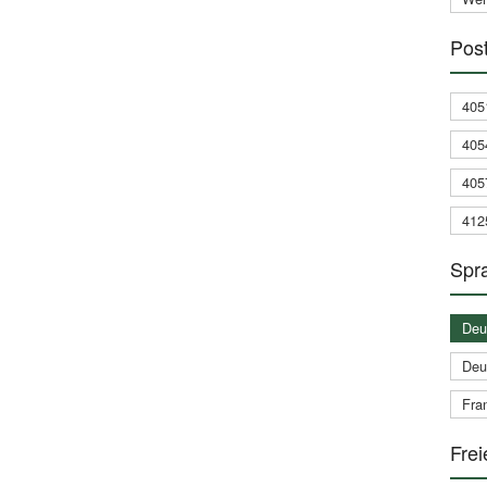
Post
405
405
405
412
Spra
Deu
Deu
Fran
Frei