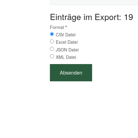
Einträge im Export: 19
Format
*
CSV Datei
Excel Datei
JSON Datei
XML Datei