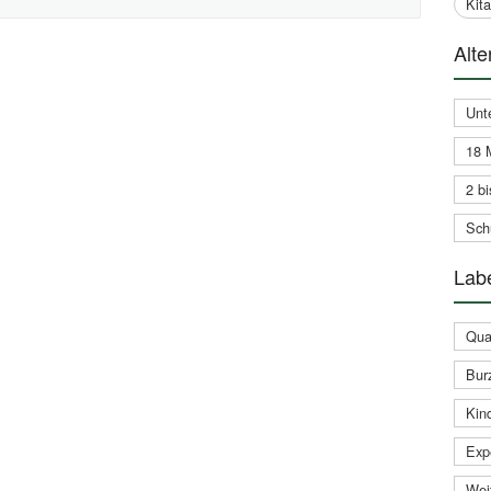
Kit
Alte
Unt
18 
2 bi
Schu
Labe
Qual
Bur
Kin
Expe
Weit