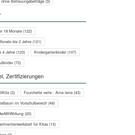
a ohne Betreuungsbeiträge (3)
r
er 18 Monate (122)
Monate bis 2 Jahre (121)
s 4 Jahre (123)
Kindergartenkinder (107)
lkinder (73)
l, Zertifizierungen
iKita (3)
Fourchette verte - Ama terra (43)
zelbaum im Vorschulbereich (49)
derMitWirkung (20)
rimentierwerkstatt für Kitas (13)
ere (2)