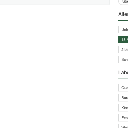
Kit
Alte
Unt
18 
2 bi
Schu
Labe
Qual
Bur
Kin
Expe
Weit