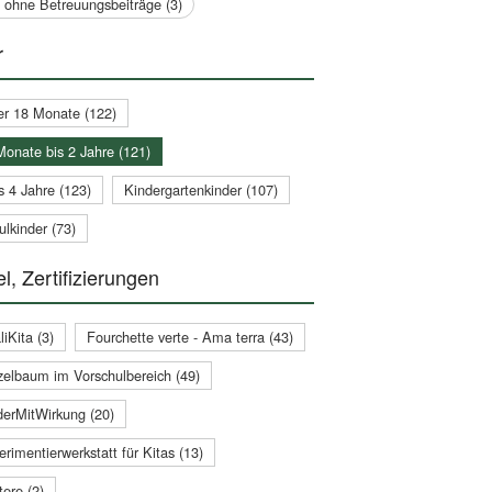
a ohne Betreuungsbeiträge (3)
r
er 18 Monate (122)
Monate bis 2 Jahre (121)
s 4 Jahre (123)
Kindergartenkinder (107)
lkinder (73)
l, Zertifizierungen
iKita (3)
Fourchette verte - Ama terra (43)
zelbaum im Vorschulbereich (49)
derMitWirkung (20)
rimentierwerkstatt für Kitas (13)
ere (2)