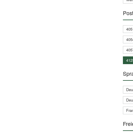
Post
405
405
405
412
Spra
Deu
Deu
Fran
Frei