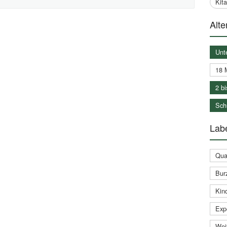
Kit
Alte
Unt
18 
2 bi
Schu
Labe
Qual
Bur
Kin
Expe
Weit