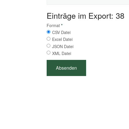
Einträge im Export: 38
Format
*
CSV Datei
Excel Datei
JSON Datei
XML Datei