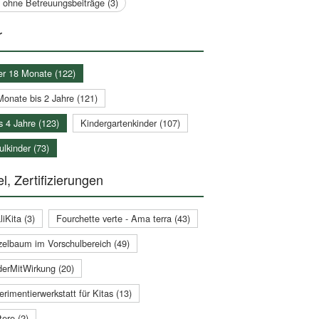
a ohne Betreuungsbeiträge (3)
r
er 18 Monate (122)
Monate bis 2 Jahre (121)
s 4 Jahre (123)
Kindergartenkinder (107)
lkinder (73)
l, Zertifizierungen
iKita (3)
Fourchette verte - Ama terra (43)
zelbaum im Vorschulbereich (49)
derMitWirkung (20)
rimentierwerkstatt für Kitas (13)
ere (2)