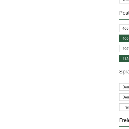
Post
405
405
405
412
Spra
Deu
Deu
Fran
Frei