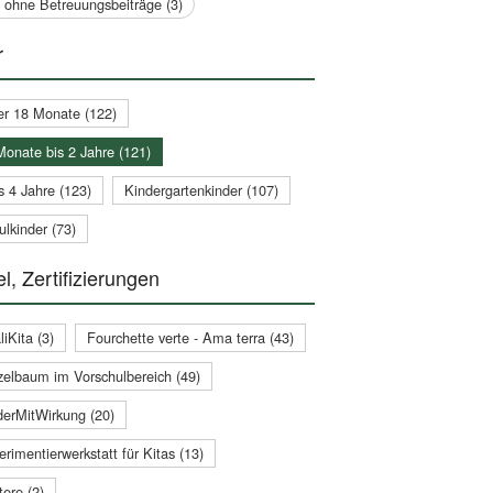
a ohne Betreuungsbeiträge (3)
r
er 18 Monate (122)
Monate bis 2 Jahre (121)
s 4 Jahre (123)
Kindergartenkinder (107)
lkinder (73)
l, Zertifizierungen
iKita (3)
Fourchette verte - Ama terra (43)
zelbaum im Vorschulbereich (49)
derMitWirkung (20)
rimentierwerkstatt für Kitas (13)
ere (2)