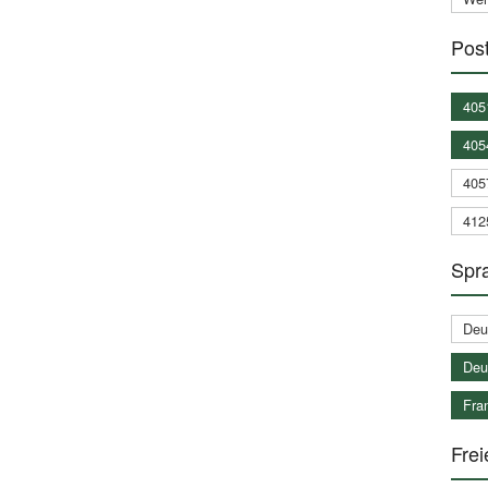
Post
405
405
405
412
Spra
Deu
Deu
Fran
Frei