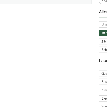
Kit
Alte
Unt
18 
2 bi
Schu
Labe
Qual
Bur
Kin
Expe
Weit