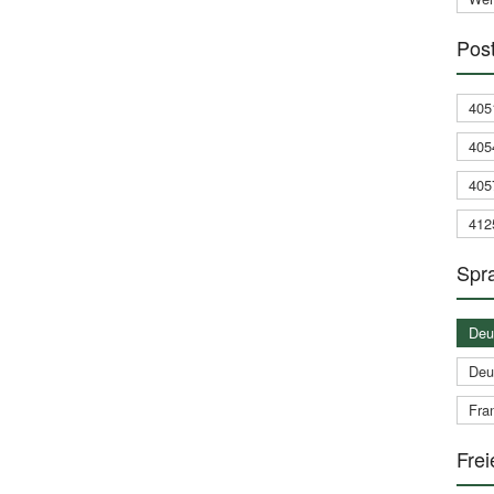
Post
405
405
405
412
Spra
Deu
Deu
Fran
Frei