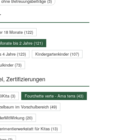
a ohne Betreuungsbeiträge (3)
r
er 18 Monate (122)
Monate bis 2 Jahre (121)
s 4 Jahre (123)
Kindergartenkinder (107)
lkinder (73)
l, Zertifizierungen
iKita (3)
Fourchette verte - Ama terra (43)
zelbaum im Vorschulbereich (49)
derMitWirkung (20)
rimentierwerkstatt für Kitas (13)
ere (2)