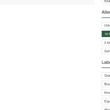
Kit
Alte
Unt
18 
2 bi
Schu
Labe
Qual
Bur
Kin
Expe
Weit