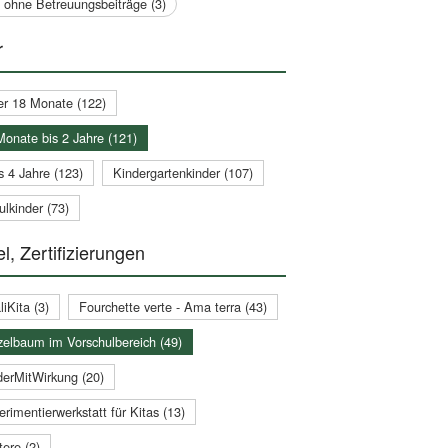
a ohne Betreuungsbeiträge (3)
r
er 18 Monate (122)
Monate bis 2 Jahre (121)
s 4 Jahre (123)
Kindergartenkinder (107)
lkinder (73)
l, Zertifizierungen
iKita (3)
Fourchette verte - Ama terra (43)
zelbaum im Vorschulbereich (49)
derMitWirkung (20)
rimentierwerkstatt für Kitas (13)
ere (2)