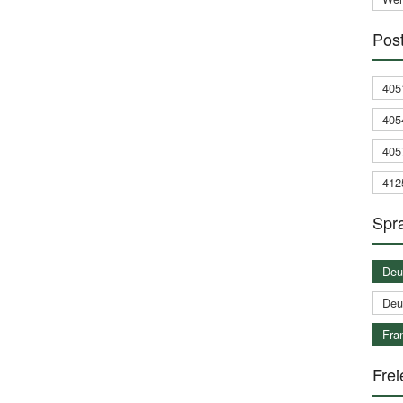
Post
405
405
405
412
Spra
Deu
Deu
Fran
Frei