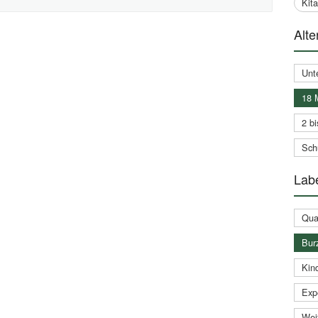
Kit
Alte
Unt
18 
2 bi
Schu
Labe
Qual
Bur
Kin
Expe
Weit