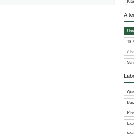
Kit
Alte
Unt
18 
2 bi
Schu
Labe
Qual
Bur
Kin
Expe
Weit