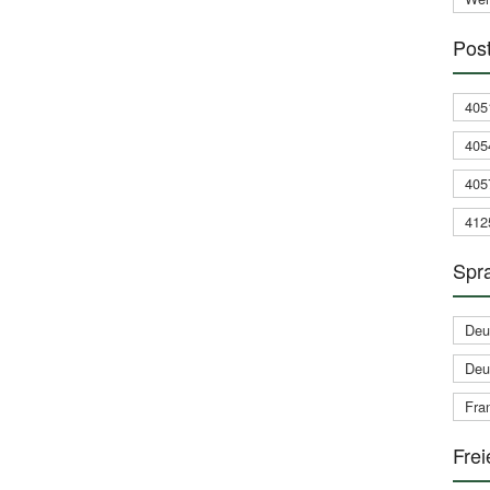
Post
405
405
405
412
Spra
Deu
Deu
Fran
Frei