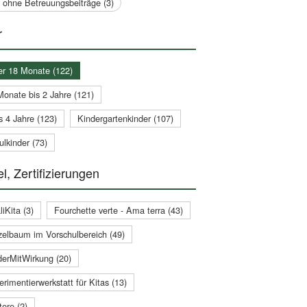
a ohne Betreuungsbeiträge (3)
r
er 18 Monate (122)
Monate bis 2 Jahre (121)
s 4 Jahre (123)
Kindergartenkinder (107)
lkinder (73)
l, Zertifizierungen
iKita (3)
Fourchette verte - Ama terra (43)
zelbaum im Vorschulbereich (49)
derMitWirkung (20)
rimentierwerkstatt für Kitas (13)
ere (2)