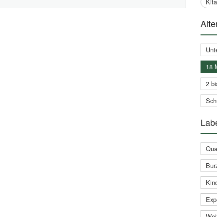
Kit
Alte
Unt
18 
2 bi
Schu
Labe
Qual
Bur
Kin
Expe
Weit