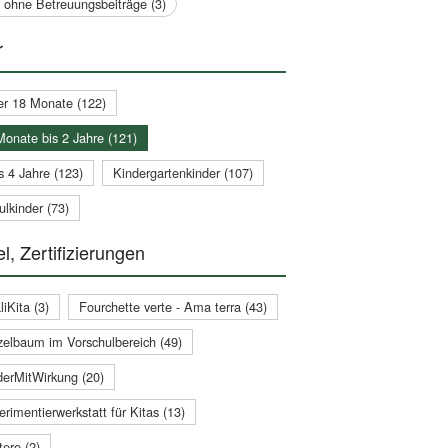
a ohne Betreuungsbeiträge (3)
r
er 18 Monate (122)
Monate bis 2 Jahre (121)
s 4 Jahre (123)
Kindergartenkinder (107)
lkinder (73)
l, Zertifizierungen
iKita (3)
Fourchette verte - Ama terra (43)
zelbaum im Vorschulbereich (49)
derMitWirkung (20)
rimentierwerkstatt für Kitas (13)
ere (2)