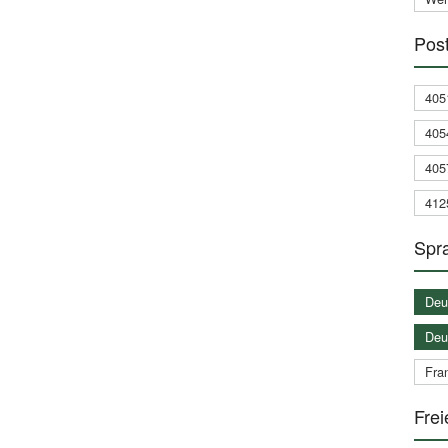
Post
405
405
405
412
Spra
Deu
Deu
Fran
Frei