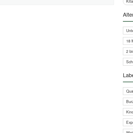
Kit
Alte
Unt
18 
2 bi
Schu
Labe
Qual
Bur
Kin
Expe
Weit