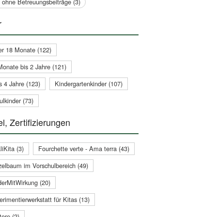
a ohne Betreuungsbeiträge (3)
r
er 18 Monate (122)
Monate bis 2 Jahre (121)
s 4 Jahre (123)
Kindergartenkinder (107)
lkinder (73)
l, Zertifizierungen
iKita (3)
Fourchette verte - Ama terra (43)
zelbaum im Vorschulbereich (49)
derMitWirkung (20)
rimentierwerkstatt für Kitas (13)
ere (2)