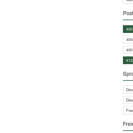
Post
405
405
405
412
Spra
Deu
Deu
Fran
Frei