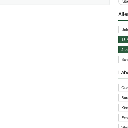
Kit
Alte
Unt
18 
2 bi
Schu
Labe
Qual
Bur
Kin
Expe
Weit