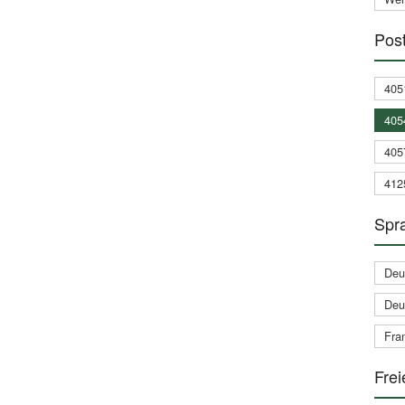
Post
405
405
405
412
Spra
Deu
Deu
Fran
Frei