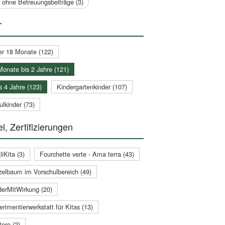
a ohne Betreuungsbeiträge (3)
r
er 18 Monate (122)
Monate bis 2 Jahre (121)
s 4 Jahre (123)
Kindergartenkinder (107)
lkinder (73)
l, Zertifizierungen
iKita (3)
Fourchette verte - Ama terra (43)
zelbaum im Vorschulbereich (49)
derMitWirkung (20)
rimentierwerkstatt für Kitas (13)
ere (2)