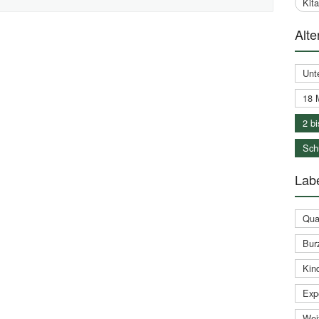
Kit
Alte
Unt
18 
2 bi
Schu
Labe
Qual
Bur
Kin
Expe
Weit