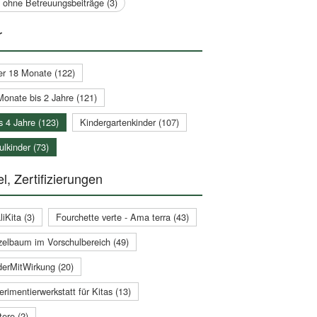
a ohne Betreuungsbeiträge (3)
r
er 18 Monate (122)
Monate bis 2 Jahre (121)
s 4 Jahre (123)
Kindergartenkinder (107)
lkinder (73)
l, Zertifizierungen
iKita (3)
Fourchette verte - Ama terra (43)
zelbaum im Vorschulbereich (49)
derMitWirkung (20)
rimentierwerkstatt für Kitas (13)
ere (2)