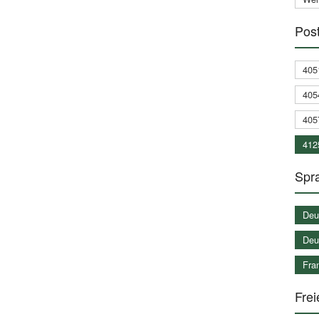
Post
405
405
405
412
Spra
Deu
Deu
Fran
Frei