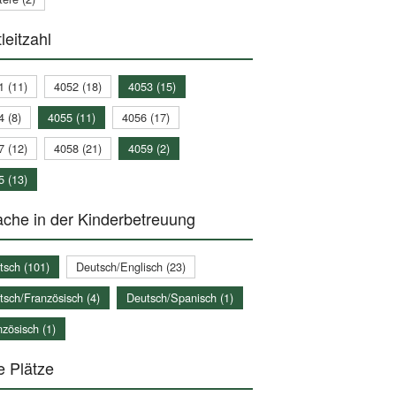
leitzahl
1 (11)
4052 (18)
4053 (15)
4 (8)
4055 (11)
4056 (17)
7 (12)
4058 (21)
4059 (2)
5 (13)
che in der Kinderbetreuung
tsch (101)
Deutsch/Englisch (23)
tsch/Französisch (4)
Deutsch/Spanisch (1)
zösisch (1)
e Plätze