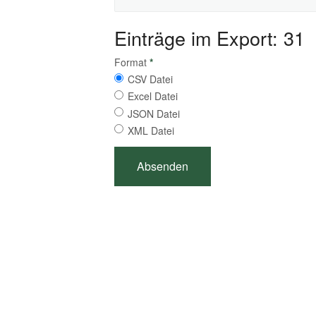
Einträge im Export: 31
Format
*
CSV Datei
Excel Datei
JSON Datei
XML Datei