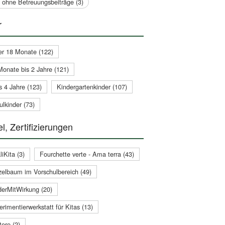
a ohne Betreuungsbeiträge (3)
r
er 18 Monate (122)
Monate bis 2 Jahre (121)
s 4 Jahre (123)
Kindergartenkinder (107)
lkinder (73)
l, Zertifizierungen
iKita (3)
Fourchette verte - Ama terra (43)
zelbaum im Vorschulbereich (49)
derMitWirkung (20)
rimentierwerkstatt für Kitas (13)
ere (2)