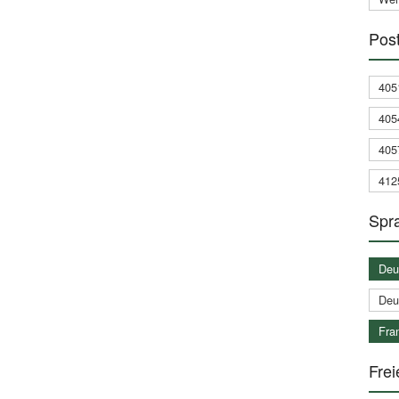
Post
405
405
405
412
Spra
Deu
Deu
Fran
Frei