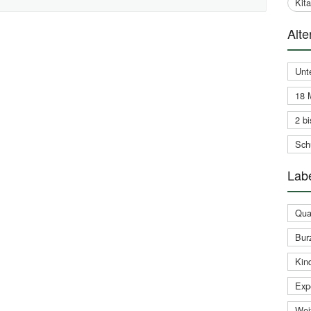
Kit
Alte
Unt
18 
2 bi
Schu
Labe
Qual
Bur
Kin
Expe
Weit