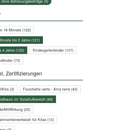
a ohne Betreuungsbeiträge (3)
r
er 18 Monate (122)
Monate bis 2 Jahre (121)
s 4 Jahre (123)
Kindergartenkinder (107)
lkinder (73)
l, Zertifizierungen
iKita (3)
Fourchette verte - Ama terra (43)
zelbaum im Vorschulbereich (49)
derMitWirkung (20)
rimentierwerkstatt für Kitas (13)
ere (2)