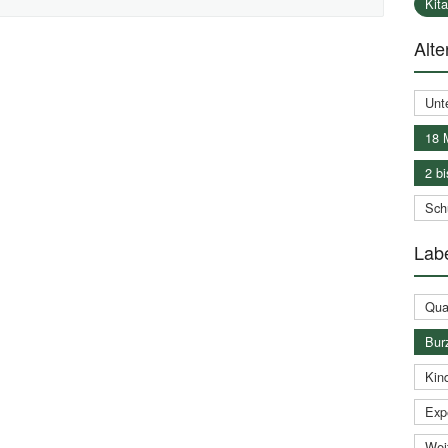
Kit
Alte
Unt
18 
2 bi
Schu
Labe
Qual
Bur
Kin
Expe
Weit