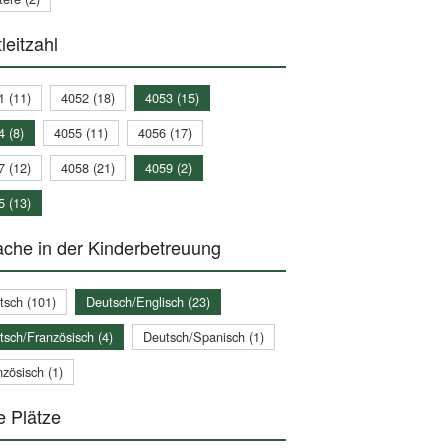
leitzahl
1 (11)
4052 (18)
4053 (15)
4 (8)
4055 (11)
4056 (17)
7 (12)
4058 (21)
4059 (2)
5 (13)
che in der Kinderbetreuung
tsch (101)
Deutsch/Englisch (23)
tsch/Französisch (4)
Deutsch/Spanisch (1)
zösisch (1)
e Plätze