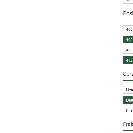
Post
405
405
405
412
Spra
Deu
Deu
Fran
Frei