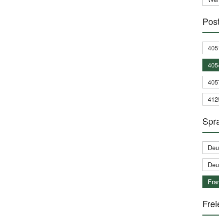
Post
405
405
405
412
Spra
Deu
Deu
Fran
Frei