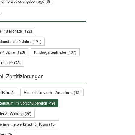
a ohne Betreuungsbeiträge (3)
r
er 18 Monate (122)
Monate bis 2 Jahre (121)
s 4 Jahre (123)
Kindergartenkinder (107)
lkinder (73)
l, Zertifizierungen
iKita (3)
Fourchette verte - Ama terra (43)
zelbaum im Vorschulbereich (49)
derMitWirkung (20)
rimentierwerkstatt für Kitas (13)
ere (2)