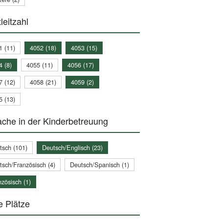
leitzahl
1 (11)
4052 (18)
4053 (15)
4 (8)
4055 (11)
4056 (17)
7 (12)
4058 (21)
4059 (2)
5 (13)
che in der Kinderbetreuung
tsch (101)
Deutsch/Englisch (23)
tsch/Französisch (4)
Deutsch/Spanisch (1)
zösisch (1)
e Plätze