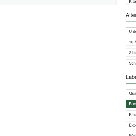
Kit
Alte
Unt
18 
2 bi
Schu
Labe
Qual
Bur
Kin
Expe
Weit