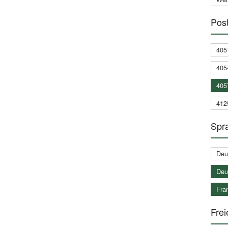
Post
405
405
405
412
Spra
Deu
Deu
Fran
Frei