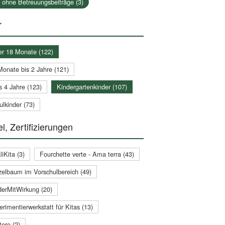
a ohne Betreuungsbeiträge (3)
r
er 18 Monate (122)
Monate bis 2 Jahre (121)
s 4 Jahre (123)
Kindergartenkinder (107)
lkinder (73)
l, Zertifizierungen
iKita (3)
Fourchette verte - Ama terra (43)
zelbaum im Vorschulbereich (49)
derMitWirkung (20)
rimentierwerkstatt für Kitas (13)
ere (2)