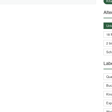
Kit
Alte
Unt
18 
2 bi
Schu
Labe
Qual
Bur
Kin
Expe
Weit