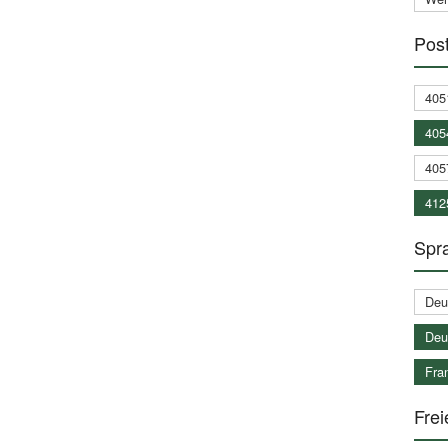
Post
405
405
405
412
Spra
Deu
Deu
Fran
Frei