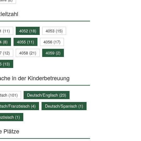
leitzahl
1 (11)
4052 (18)
4053 (15)
4 (8)
4055 (11)
4056 (17)
7 (12)
4058 (21)
4059 (2)
5 (13)
che in der Kinderbetreuung
tsch (101)
Deutsch/Englisch (23)
tsch/Französisch (4)
Deutsch/Spanisch (1)
zösisch (1)
e Plätze