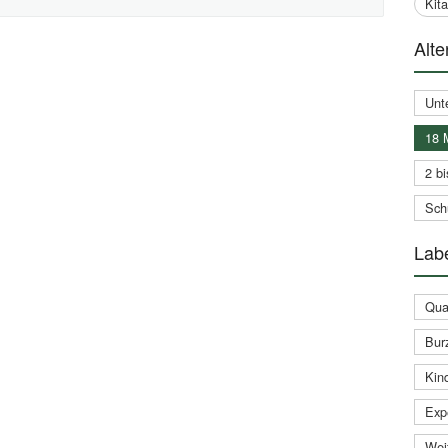
Kit
Alte
Unt
18 
2 bi
Schu
Labe
Qual
Bur
Kin
Expe
Weit