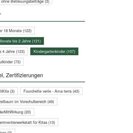
a ohne Betreuungsbeiträge (3)
r
er 18 Monate (122)
Monate bis 2 Jahre (121)
s 4 Jahre (123)
Kindergartenkinder (107)
lkinder (73)
l, Zertifizierungen
iKita (3)
Fourchette verte - Ama terra (43)
zelbaum im Vorschulbereich (49)
derMitWirkung (20)
rimentierwerkstatt für Kitas (13)
ere (2)