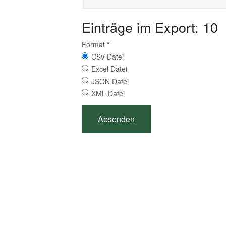
Einträge im Export: 10
Format
*
CSV Datei
Excel Datei
JSON Datei
XML Datei