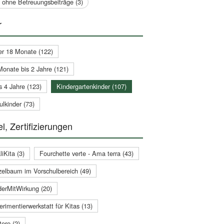
a ohne Betreuungsbeiträge (3)
r
er 18 Monate (122)
Monate bis 2 Jahre (121)
s 4 Jahre (123)
Kindergartenkinder (107)
lkinder (73)
l, Zertifizierungen
iKita (3)
Fourchette verte - Ama terra (43)
zelbaum im Vorschulbereich (49)
derMitWirkung (20)
rimentierwerkstatt für Kitas (13)
ere (2)