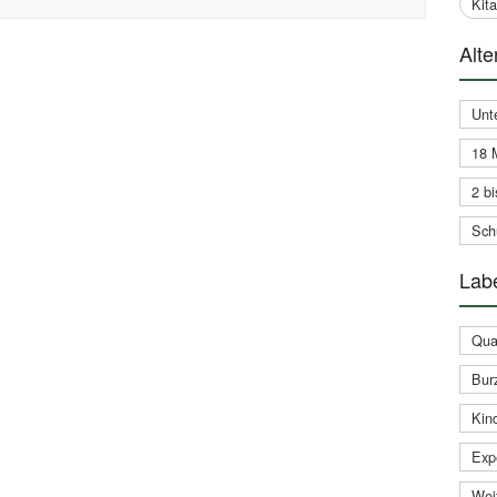
Kit
Alte
Unt
18 
2 bi
Schu
Labe
Qual
Bur
Kin
Expe
Weit