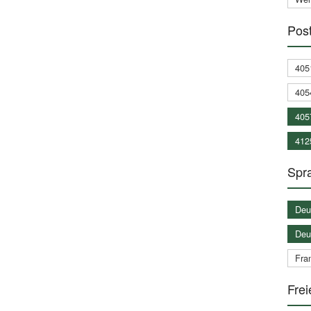
Post
405
405
405
412
Spra
Deu
Deu
Fran
Frei